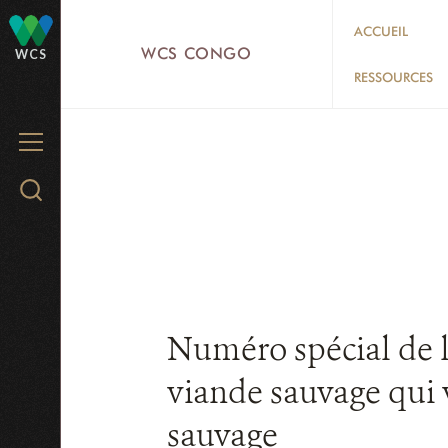
Skip
ACCUEIL
to
WCS CONGO
WCS
main
RESSOURCES
content
MENU
Search
WCS.org
Numéro spécial de l
viande sauvage qui v
sauvage