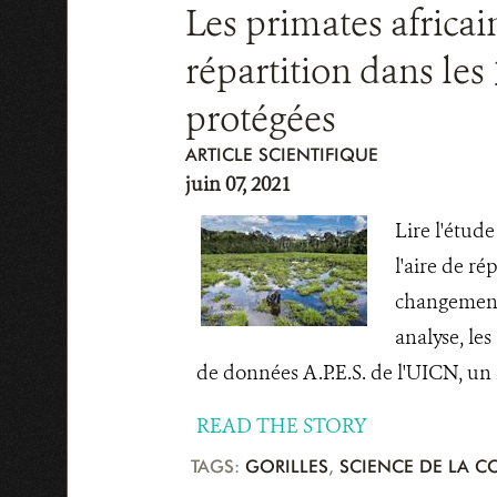
Les primates africai
répartition dans le
protégées
ARTICLE SCIENTIFIQUE
juin 07, 2021
Lire l'étud
l'aire de ré
changement 
analyse, le
de données A.P.E.S. de l'UICN, un r
READ THE STORY
TAGS:
GORILLES
,
SCIENCE DE LA 