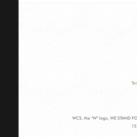
Te
WCS, the "W" logo, WE STAND FOR
Contact
Ad
15
Information