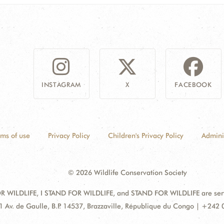
INSTAGRAM
X
FACEBOOK
rms of use
Privacy Policy
Children's Privacy Policy
Admini
© 2026 Wildlife Conservation Society
 WILDLIFE, I STAND FOR WILDLIFE, and STAND FOR WILDLIFE are servic
dress:
1 Av. de Gaulle, B.P. 14537, Brazzaville, République du Congo | +242