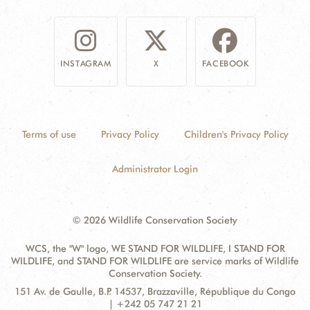
INSTAGRAM
X
FACEBOOK
Terms of use
Privacy Policy
Children's Privacy Policy
Administrator Login
© 2026 Wildlife Conservation Society
WCS, the "W" logo, WE STAND FOR WILDLIFE, I STAND FOR
WILDLIFE, and STAND FOR WILDLIFE are service marks of Wildlife
Conservation Society.
Contact
Address:
151 Av. de Gaulle, B.P. 14537, Brazzaville, République du Congo
Information
| +242 05 747 21 21