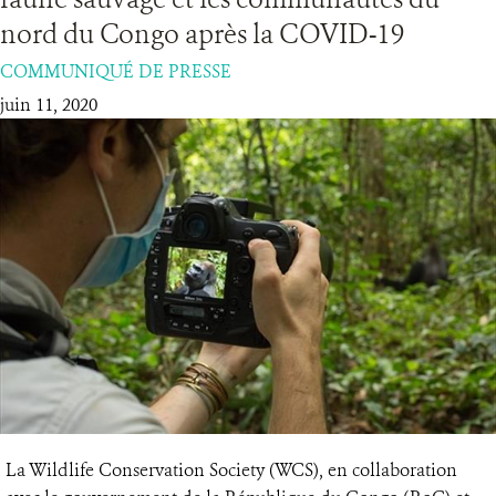
nord du Congo après la COVID-19
RESSOURCES
COMMUNIQUÉ DE PRESSE
juin 11, 2020
DONATE
La Wildlife Conservation Society (WCS), en collaboration