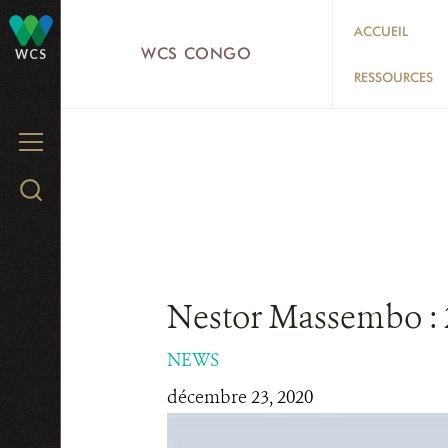
Skip
ACCUEIL
to
WCS CONGO
WCS
main
RESSOURCES
content
MENU
Search
WCS.org
Nestor Massembo : 2
NEWS
décembre 23, 2020