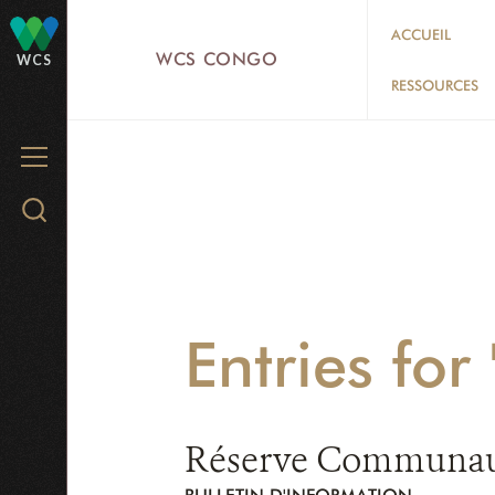
Skip
ACCUEIL
to
WCS CONGO
WCS
main
RESSOURCES
content
MENU
Search
WCS.org
Entries for
Réserve Communauta