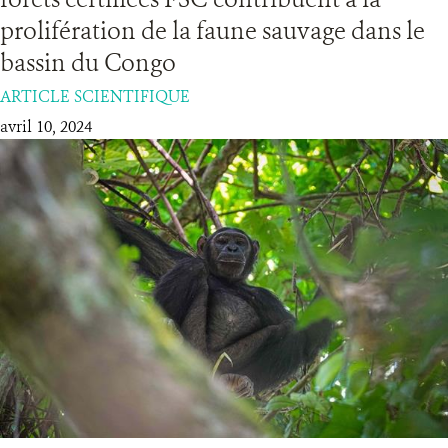
prolifération de la faune sauvage dans le
RESSOURCES
bassin du Congo
ARTICLE SCIENTIFIQUE
DONATE
avril 10, 2024