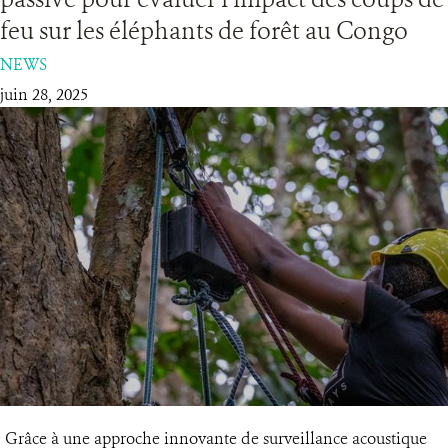
feu sur les éléphants de forêt au Congo
RESSOURCES
NEWS
juin 28, 2025
DONATE
Grâce à une approche innovante de surveillance acoustique