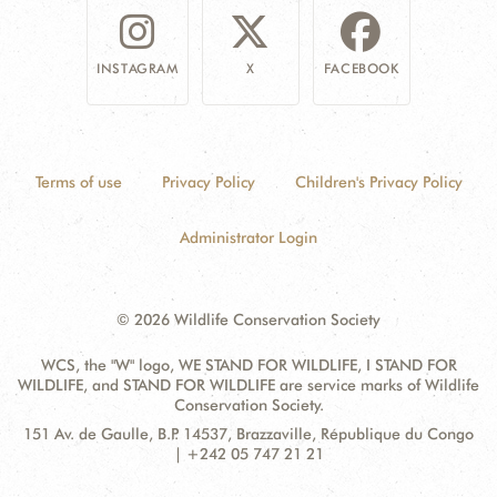
INSTAGRAM
X
FACEBOOK
Terms of use
Privacy Policy
Children's Privacy Policy
Administrator Login
© 2026 Wildlife Conservation Society
WCS, the "W" logo, WE STAND FOR WILDLIFE, I STAND FOR
WILDLIFE, and STAND FOR WILDLIFE are service marks of Wildlife
Conservation Society.
Contact
Address:
151 Av. de Gaulle, B.P. 14537, Brazzaville, République du Congo
Information
| +242 05 747 21 21