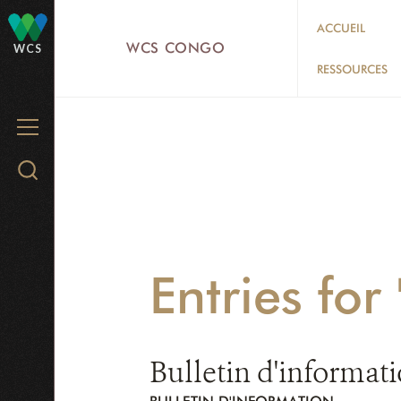
Skip
ACCUEIL
to
WCS CONGO
WCS
main
RESSOURCES
content
MENU
Search
WCS.org
Entries fo
Bulletin d'informat