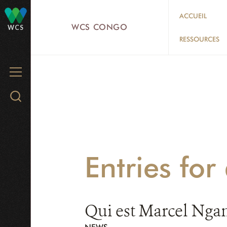
Skip
ACCUEIL
to
WCS CONGO
WCS
main
RESSOURCES
content
MENU
Search
WCS.org
Entries fo
Qui est Marcel Ngan