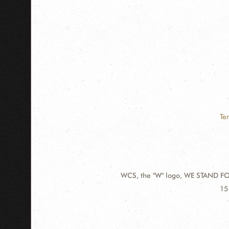
Te
WCS, the "W" logo, WE STAND FOR
Contact
Ad
15
Information