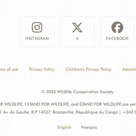
INSTAGRAM
X
FACEBOOK
rms of use
Privacy Policy
Children's Privacy Policy
Admini
© 2026 Wildlife Conservation Society
 WILDLIFE, I STAND FOR WILDLIFE, and STAND FOR WILDLIFE are servic
dress:
1 Av. de Gaulle, B.P. 14537, Brazzaville, République du Congo | +242
English
Français