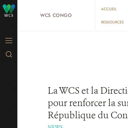
Skip
ACCUEIL
to
WCS CONGO
WCS
main
RESSOURCES
content
MENU
Search
WCS.org
La WCS et la Direct
pour renforcer la s
République du Con
NEWS