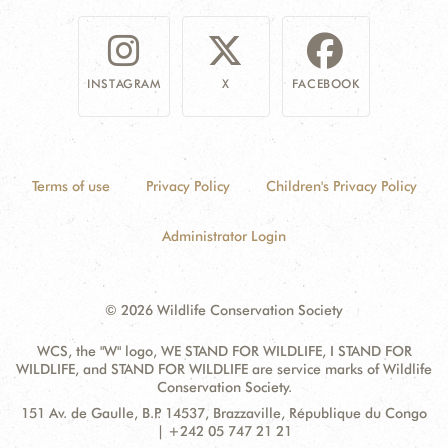
INSTAGRAM
X
FACEBOOK
Terms of use
Privacy Policy
Children's Privacy Policy
Administrator Login
© 2026 Wildlife Conservation Society
WCS, the "W" logo, WE STAND FOR WILDLIFE, I STAND FOR
WILDLIFE, and STAND FOR WILDLIFE are service marks of Wildlife
Conservation Society.
Contact
Address:
151 Av. de Gaulle, B.P. 14537, Brazzaville, République du Congo
Information
| +242 05 747 21 21