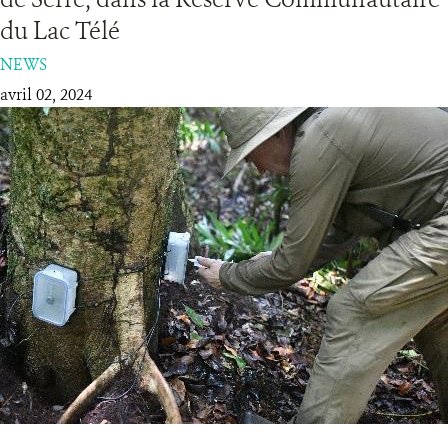
du Lac Télé
RESSOURCES
NEWS
avril 02, 2024
DONATE