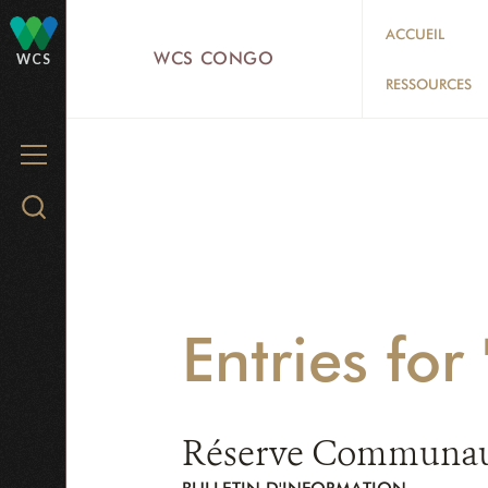
Skip
ACCUEIL
to
WCS CONGO
WCS
main
RESSOURCES
content
MENU
Search
WCS.org
Entries for 
Réserve Communauta