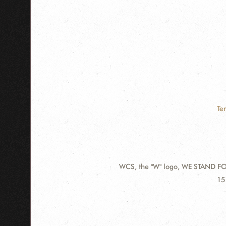
Te
WCS, the "W" logo, WE STAND FOR
Contact
Ad
15
Information