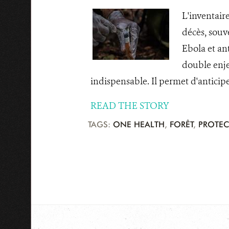
L'inventair
décès, souv
Ebola et an
double enjeu
indispensable. Il permet d'anticiper
READ THE STORY
TAGS:
ONE HEALTH
,
FORÊT
,
PROTEC