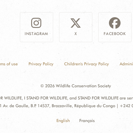
INSTAGRAM
X
FACEBOOK
rms of use
Privacy Policy
Children's Privacy Policy
Admini
© 2026 Wildlife Conservation Society
 WILDLIFE, I STAND FOR WILDLIFE, and STAND FOR WILDLIFE are servic
dress:
1 Av. de Gaulle, B.P. 14537, Brazzaville, République du Congo | +242
English
Français