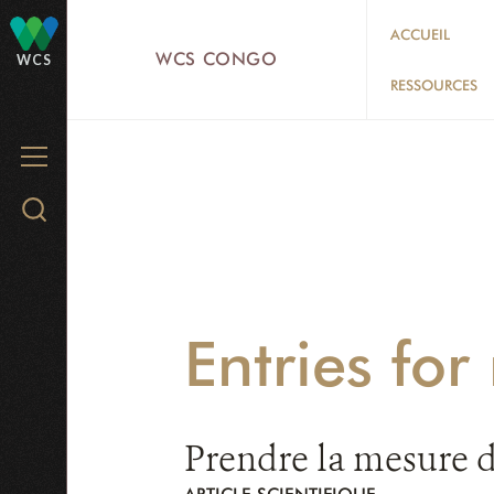
Skip
ACCUEIL
to
WCS CONGO
WCS
main
RESSOURCES
content
MENU
Search
WCS.org
Entries fo
Prendre la mesure 