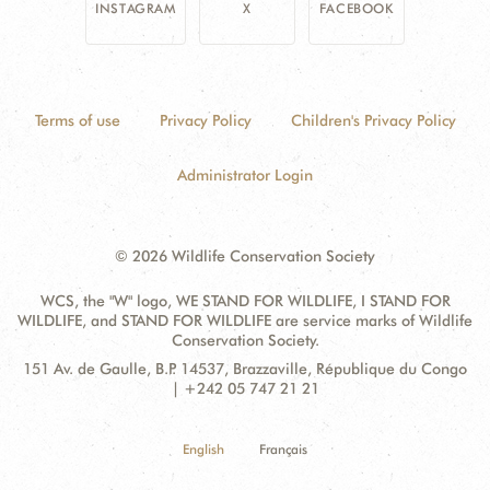
INSTAGRAM
X
FACEBOOK
Terms of use
Privacy Policy
Children's Privacy Policy
Administrator Login
© 2026 Wildlife Conservation Society
WCS, the "W" logo, WE STAND FOR WILDLIFE, I STAND FOR
WILDLIFE, and STAND FOR WILDLIFE are service marks of Wildlife
Conservation Society.
Contact
Address:
151 Av. de Gaulle, B.P. 14537, Brazzaville, République du Congo
Information
| +242 05 747 21 21
English
Français