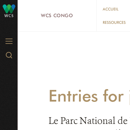
Skip
ACCUEIL
to
WCS CONGO
WCS
main
RESSOURCES
content
MENU
Search
WCS.org
Entries for
Le Parc National de