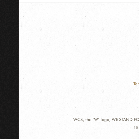
Te
WCS, the "W" logo, WE STAND FOR
Contact
Ad
15
Information