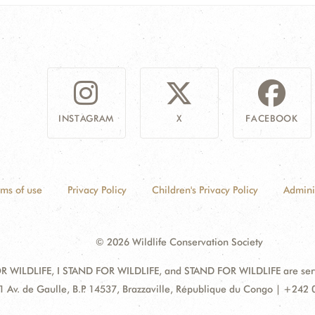
INSTAGRAM
X
FACEBOOK
rms of use
Privacy Policy
Children's Privacy Policy
Admini
© 2026 Wildlife Conservation Society
 WILDLIFE, I STAND FOR WILDLIFE, and STAND FOR WILDLIFE are servic
dress:
1 Av. de Gaulle, B.P. 14537, Brazzaville, République du Congo | +242