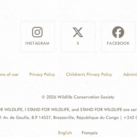
INSTAGRAM
X
FACEBOOK
rms of use
Privacy Policy
Children's Privacy Policy
Admini
© 2026 Wildlife Conservation Society
 WILDLIFE, I STAND FOR WILDLIFE, and STAND FOR WILDLIFE are servic
dress:
1 Av. de Gaulle, B.P. 14537, Brazzaville, République du Congo | +242
English
Français