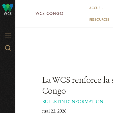
Skip
ACCUEIL
to
WCS CONGO
WCS
main
RESSOURCES
content
MENU
Search
WCS.org
La WCS renforce la s
Congo
BULLETIN D'INFORMATION
mai 22, 2026