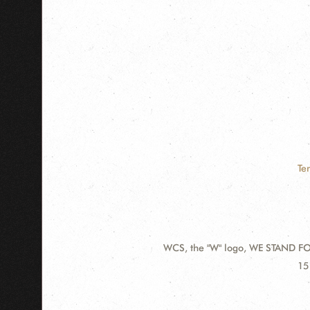
Te
WCS, the "W" logo, WE STAND FOR
Contact
Ad
15
Information