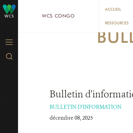
Skip
ACCUEIL
to
WCS CONGO
WCS
main
RESSOURCES
BUL
content
MENU
Search
WCS.org
Bulletin d'informat
BULLETIN D'INFORMATION
décembre 08, 2025