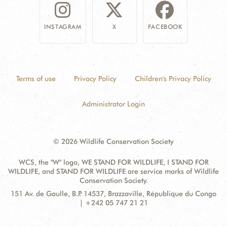
INSTAGRAM
X
FACEBOOK
Terms of use
Privacy Policy
Children's Privacy Policy
Administrator Login
© 2026 Wildlife Conservation Society
WCS, the "W" logo, WE STAND FOR WILDLIFE, I STAND FOR
WILDLIFE, and STAND FOR WILDLIFE are service marks of Wildlife
Conservation Society.
Contact
Address:
151 Av. de Gaulle, B.P. 14537, Brazzaville, République du Congo
Information
| +242 05 747 21 21