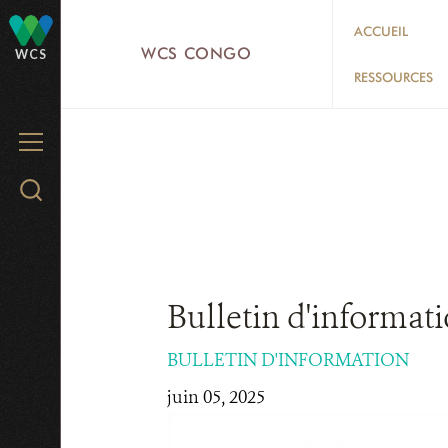
Skip
ACCUEIL
to
WCS CONGO
WCS
main
RESSOURCES
content
MENU
Search
WCS.org
Bulletin d'informat
BULLETIN D'INFORMATION
juin 05, 2025