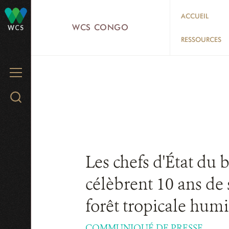
Skip
ACCUEIL
to
WCS CONGO
WCS
main
RESSOURCES
content
MENU
Search
WCS.org
Les chefs d'État du 
célèbrent 10 ans de
forêt tropicale hu
COMMUNIQUÉ DE PRESSE