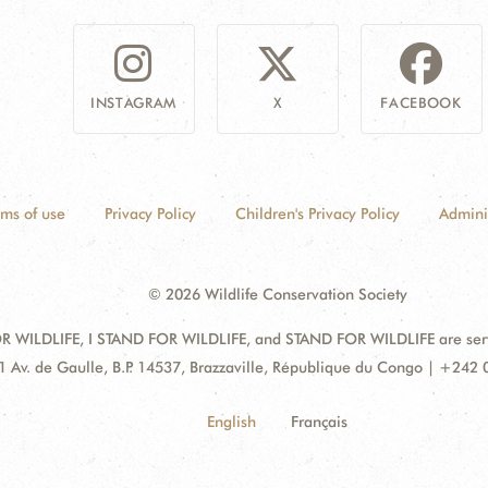
INSTAGRAM
X
FACEBOOK
rms of use
Privacy Policy
Children's Privacy Policy
Admini
© 2026 Wildlife Conservation Society
 WILDLIFE, I STAND FOR WILDLIFE, and STAND FOR WILDLIFE are servic
dress:
1 Av. de Gaulle, B.P. 14537, Brazzaville, République du Congo | +242
English
Français