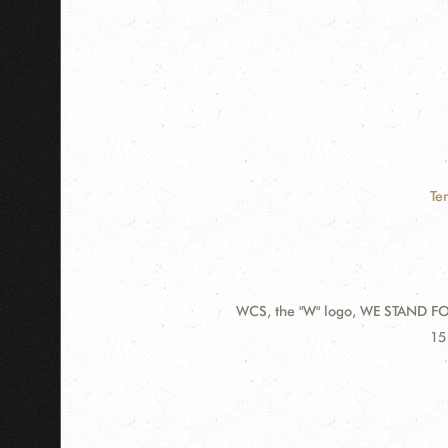
Te
WCS, the "W" logo, WE STAND FOR
Contact
Ad
15
Information