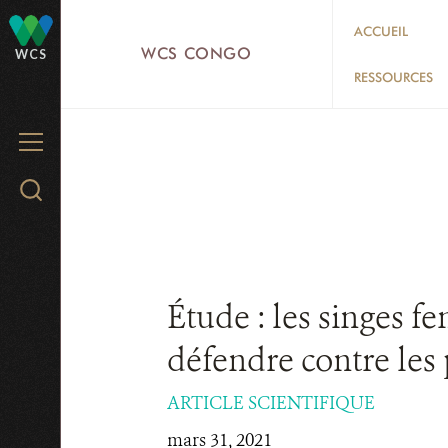
Skip
ACCUEIL
to
WCS CONGO
WCS
main
RESSOURCES
content
MENU
Search
WCS.org
Étude : les singes f
défendre contre les
ARTICLE SCIENTIFIQUE
mars 31, 2021