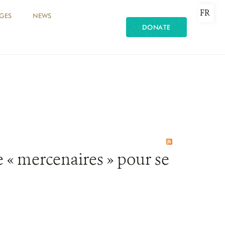
FR
GES
NEWS
DONATE
e « mercenaires » pour se