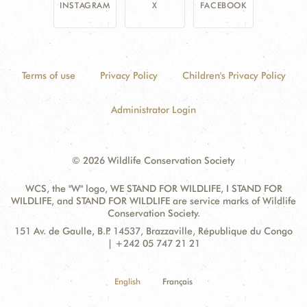
INSTAGRAM
X
FACEBOOK
Terms of use
Privacy Policy
Children's Privacy Policy
Administrator Login
© 2026 Wildlife Conservation Society
WCS, the "W" logo, WE STAND FOR WILDLIFE, I STAND FOR
WILDLIFE, and STAND FOR WILDLIFE are service marks of Wildlife
Conservation Society.
Contact
Address:
151 Av. de Gaulle, B.P. 14537, Brazzaville, République du Congo
Information
| +242 05 747 21 21
English
Français