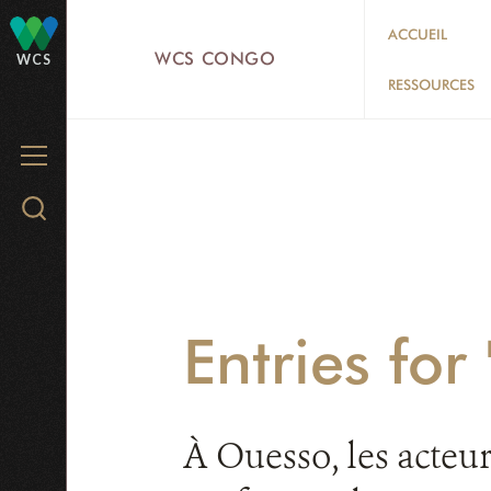
Skip
ACCUEIL
to
WCS CONGO
WCS
main
RESSOURCES
content
MENU
Search
WCS.org
Entries for 
À Ouesso, les acteurs