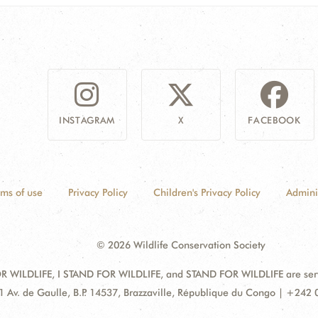
INSTAGRAM
X
FACEBOOK
rms of use
Privacy Policy
Children's Privacy Policy
Admini
© 2026 Wildlife Conservation Society
 WILDLIFE, I STAND FOR WILDLIFE, and STAND FOR WILDLIFE are servic
dress:
1 Av. de Gaulle, B.P. 14537, Brazzaville, République du Congo | +242