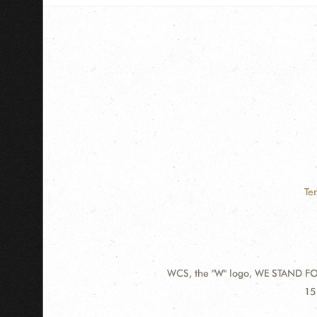
Te
WCS, the "W" logo, WE STAND FOR
Contact
Ad
15
Information