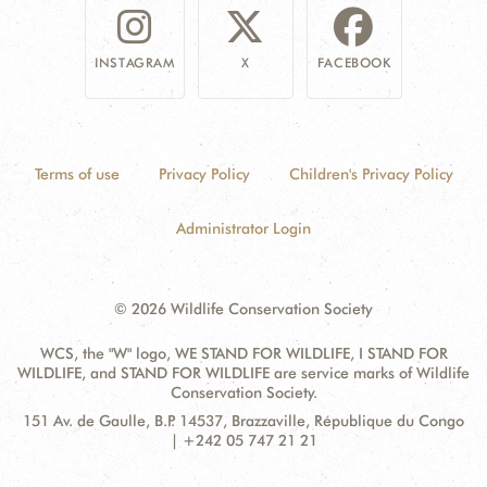
INSTAGRAM
X
FACEBOOK
Terms of use
Privacy Policy
Children's Privacy Policy
Administrator Login
© 2026 Wildlife Conservation Society
WCS, the "W" logo, WE STAND FOR WILDLIFE, I STAND FOR
WILDLIFE, and STAND FOR WILDLIFE are service marks of Wildlife
Conservation Society.
Contact
Address:
151 Av. de Gaulle, B.P. 14537, Brazzaville, République du Congo
Information
| +242 05 747 21 21