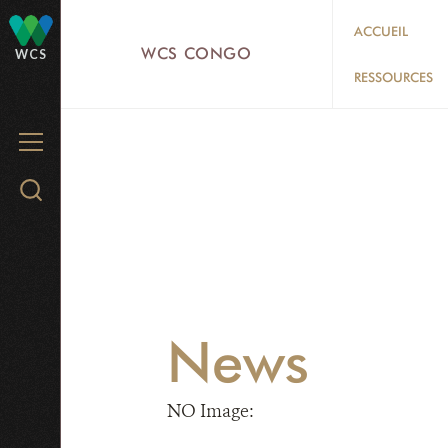
Skip
ACCUEIL
to
WCS CONGO
WCS
main
RESSOURCES
content
MENU
Search
WCS.org
News
NO Image: