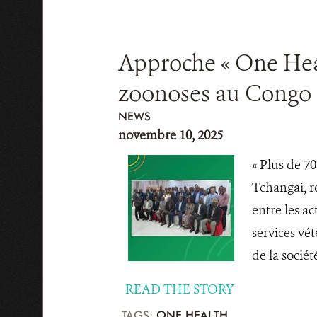
Approche « One Healt
zoonoses au Congo
NEWS
novembre 10, 2025
« Plus de 7
Tchangai, r
entre les a
services vét
de la société 
READ THE STORY
TAGS:
ONE HEALTH