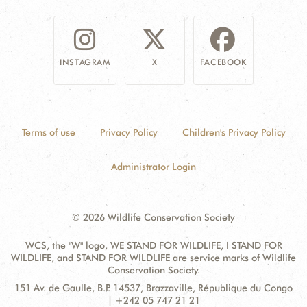
INSTAGRAM
X
FACEBOOK
Terms of use
Privacy Policy
Children's Privacy Policy
Administrator Login
© 2026 Wildlife Conservation Society
WCS, the "W" logo, WE STAND FOR WILDLIFE, I STAND FOR
WILDLIFE, and STAND FOR WILDLIFE are service marks of Wildlife
Conservation Society.
Contact
Address:
151 Av. de Gaulle, B.P. 14537, Brazzaville, République du Congo
Information
| +242 05 747 21 21